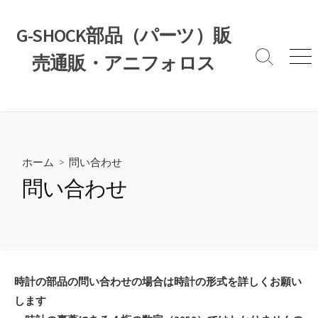
コ
ン
G-SHOCK部品（パーツ）販
テ
売通販・アニフォロス
ン
検
メ
索
ニ
ツ
切
ュ
へ
り
ー
ス
替
え
キ
ッ
ホーム
> 問い合わせ
プ
問い合わせ
時計の部品の問い合わせの場合は時計の形式を詳しくお願い
します