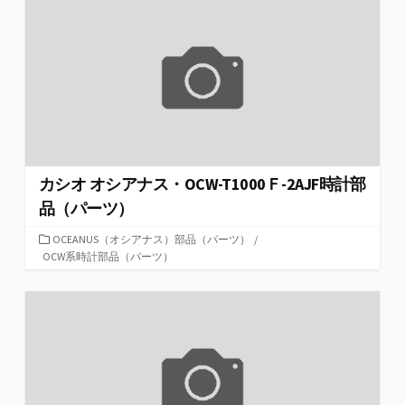
ー
カシオ オシアナス・OCW-T1000Ｆ-2AJF時計部
品（パーツ）
カ
OCEANUS（オシアナス）部品（パーツ）
/
テ
OCW系時計部品（パーツ）
ゴ
リ
ー