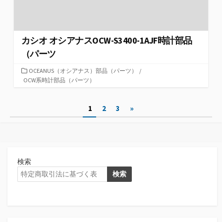
カシオ オシアナスOCW-S3400-1AJF時計部品
（パーツ
カ
OCEANUS（オシアナス）部品（パーツ）
/
テ
OCW系時計部品（パーツ）
ゴ
リ
投
1
2
3
»
ー
稿
の
ペ
検索
ー
検索
ジ
送