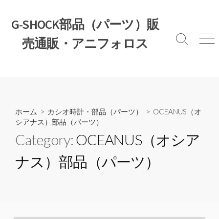
コ
ン
G-SHOCK部品（パーツ）販
テ
売通販・アニフォロス
ン
検
メ
索
ニ
ツ
切
ュ
へ
り
ー
ス
替
え
キ
ッ
ホーム
>
カシオ時計・部品（パーツ）
>
OCEANUS（オ
プ
シアナス）部品（パーツ）
Category:
OCEANUS（オシア
ナス）部品（パーツ）