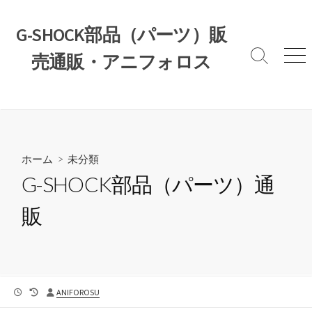
コ
ン
G-SHOCK部品（パーツ）販
テ
売通販・アニフォロス
ン
検
メ
索
ニ
ツ
切
ュ
へ
り
ー
ス
替
え
キ
ッ
ホーム
>
未分類
プ
G-SHOCK部品（パーツ）通
販
公
最
投
ANIFOROSU
開
終
稿