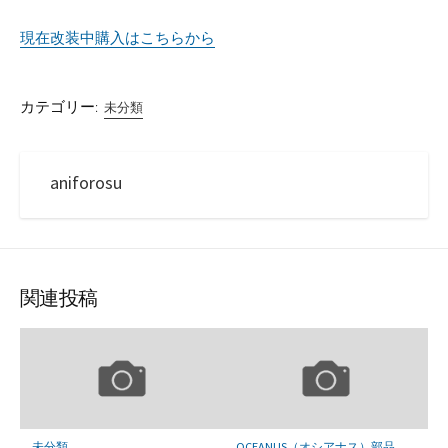
日
更
者
新
現在改装中購入はこちらから
日
カテゴリー:
未分類
aniforosu
関連投稿
未分類
OCEANUS（オシアナス）部品