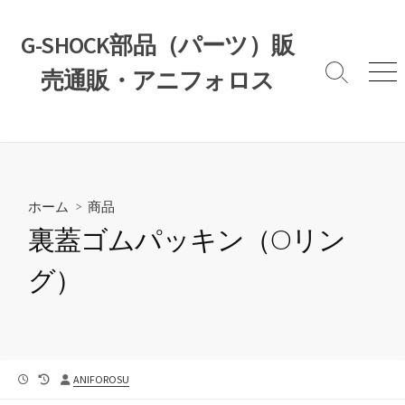
コ
ン
G-SHOCK部品（パーツ）販
テ
売通販・アニフォロス
ン
検
メ
索
ニ
ツ
切
ュ
へ
り
ー
ス
替
え
キ
ッ
ホーム
>
商品
プ
裏蓋ゴムパッキン（Oリン
グ）
公
最
投
ANIFOROSU
開
終
稿