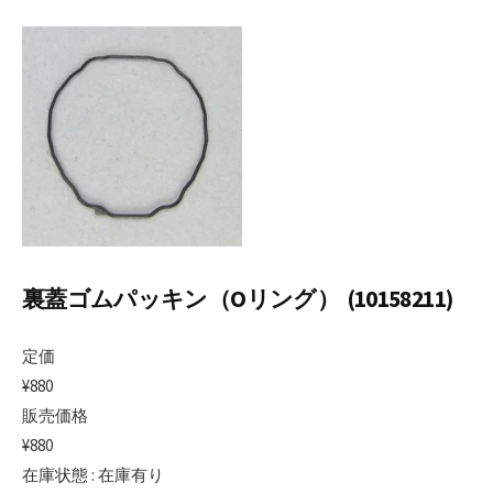
日
更
者
新
日
裏蓋ゴムパッキン（Oリング） (10158211)
定価
¥880
販売価格
¥880
在庫状態 : 在庫有り