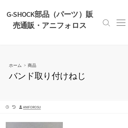
コ
ン
G-SHOCK部品（パーツ）販
テ
売通販・アニフォロス
ン
検
メ
索
ニ
ツ
切
ュ
へ
り
ー
ス
替
え
キ
ッ
ホーム
>
商品
プ
バンド取り付けねじ
公
最
投
ANIFOROSU
開
終
稿
日
更
者
新