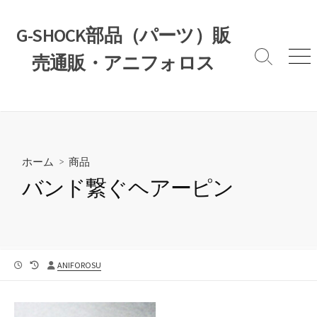
コ
ン
G-SHOCK部品（パーツ）販
テ
売通販・アニフォロス
ン
検
メ
索
ニ
ツ
切
ュ
へ
り
ー
ス
替
え
キ
ッ
ホーム
>
商品
プ
バンド繋ぐヘアーピン
公
最
投
ANIFOROSU
開
終
稿
日
更
者
新