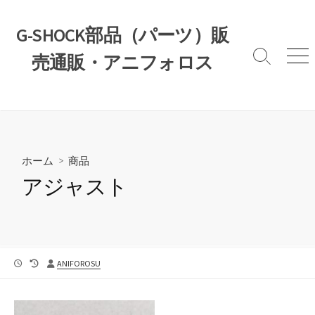
コ
ン
G-SHOCK部品（パーツ）販
テ
売通販・アニフォロス
ン
検
メ
索
ニ
ツ
切
ュ
へ
り
ー
ス
替
え
キ
ッ
ホーム
>
商品
プ
アジャスト
公
最
投
ANIFOROSU
開
終
稿
日
更
者
新