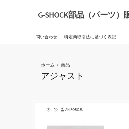
コ
ン
G-SHOCK部品（パーツ
テ
ン
ツ
問い合わせ
特定商取引法に基づく表記
へ
ス
キ
ッ
ホーム
>
商品
プ
アジャスト
公
最
投
ANIFOROSU
開
終
稿
日
更
者
新