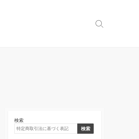
検
索
切
り
替
え
検索
検索