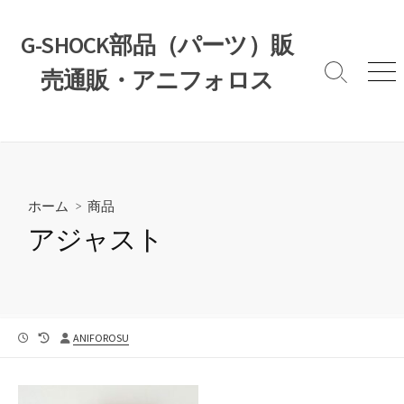
コ
ン
G-SHOCK部品（パーツ）販
テ
売通販・アニフォロス
ン
検
メ
索
ニ
ツ
切
ュ
へ
り
ー
ス
替
え
キ
ッ
ホーム
>
商品
プ
アジャスト
公
最
投
ANIFOROSU
開
終
稿
日
更
者
新