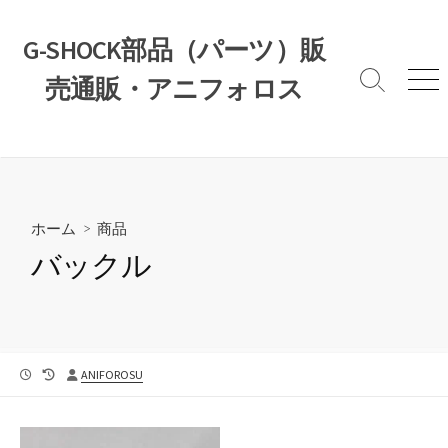
コ
ン
G-SHOCK部品（パーツ）販
テ
売通販・アニフォロス
ン
検
メ
索
ニ
ツ
切
ュ
へ
り
ー
ス
替
え
キ
ッ
ホーム
>
商品
プ
バックル
公
最
投
ANIFOROSU
開
終
稿
日
更
者
新