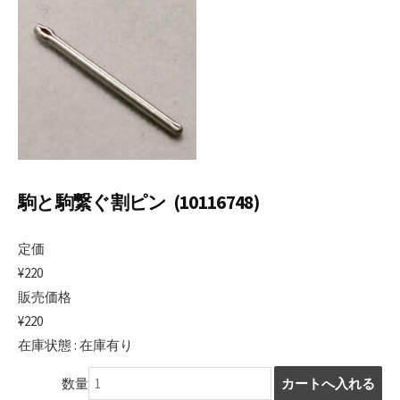
日
駒と駒繋ぐ割ピン (10116748)
定価
¥220
販売価格
¥220
在庫状態 : 在庫有り
数量