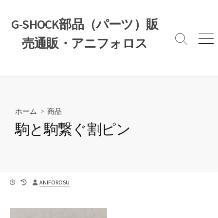
コ
ン
G-SHOCK部品（パーツ）販
テ
売通販・アニフォロス
ン
検
メ
索
ニ
ツ
切
ュ
へ
り
ー
ス
替
え
キ
ッ
ホーム
>
商品
プ
駒と駒繋ぐ割ピン
公
最
投
ANIFOROSU
開
終
稿
日
更
者
新