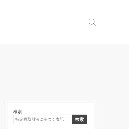
検
索
切
り
替
え
検索
検索