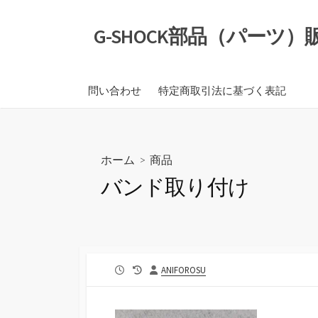
コ
ン
G-SHOCK部品（パーツ
テ
ン
ツ
問い合わせ
特定商取引法に基づく表記
へ
ス
キ
ッ
ホーム
>
商品
プ
バンド取り付け
公
最
投
ANIFOROSU
開
終
稿
日
更
者
新