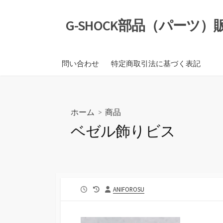
コ
ン
G-SHOCK部品（パーツ
テ
ン
ツ
問い合わせ
特定商取引法に基づく表記
へ
ス
キ
ッ
ホーム
>
商品
プ
ベゼル飾りビス
公
最
投
ANIFOROSU
開
終
稿
日
更
者
新