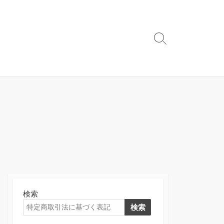
検
索
切
り
替
え
検索
検索