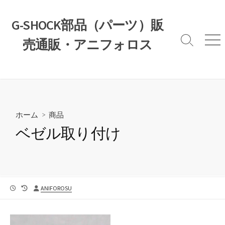
コ
ン
G-SHOCK部品（パーツ）販
テ
売通販・アニフォロス
ン
検
メ
索
ニ
ツ
切
ュ
へ
り
ー
ス
替
え
キ
ッ
ホーム
>
商品
プ
ベゼル取り付け
公
最
投
ANIFOROSU
開
終
稿
日
更
者
新