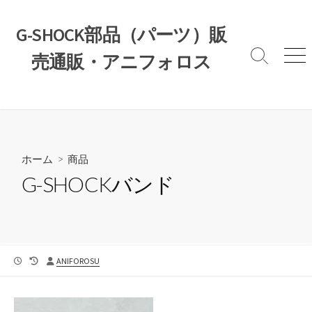
コ
ン
G-SHOCK部品（パーツ）販
テ
売通販・アニフォロス
ン
検
メ
索
ニ
ツ
切
ュ
へ
り
ー
ス
替
え
キ
ッ
ホーム
>
商品
プ
G-SHOCKバンド
公
最
投
ANIFOROSU
開
終
稿
日
更
者
新