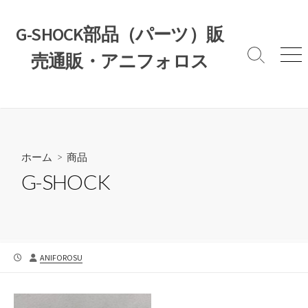
コ
ン
G-SHOCK部品（パーツ）販
テ
売通販・アニフォロス
ン
検
メ
索
ニ
ツ
切
ュ
へ
り
ー
ス
替
え
キ
ッ
ホーム
>
商品
プ
G-SHOCK
公
投
ANIFOROSU
開
稿
日
者