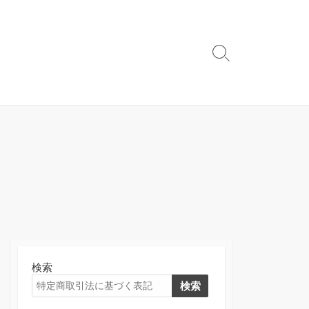
検
索
切
り
替
え
検索
検索