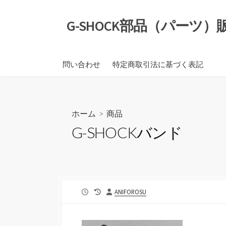
コ
ン
G-SHOCK部品（パーツ
テ
ン
ツ
問い合わせ
特定商取引法に基づく表記
へ
ス
キ
ッ
ホーム
>
商品
プ
G-SHOCKバンド
公
最
投
ANIFOROSU
開
終
稿
日
更
者
新