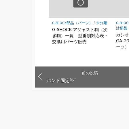
G-SHOCK部品（パーツ）
/
未分類
G-SH
計部品
G-SHOCK アジャスト駒（次
カシオA
ぎ駒）一覧｜型番別対応表・
GA-2
交換用パーツ販売
ーツ
前の投稿
バンド固定ﾈｼﾞ