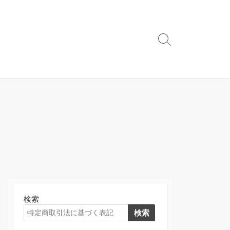
検
索
切
り
替
え
検索
検索