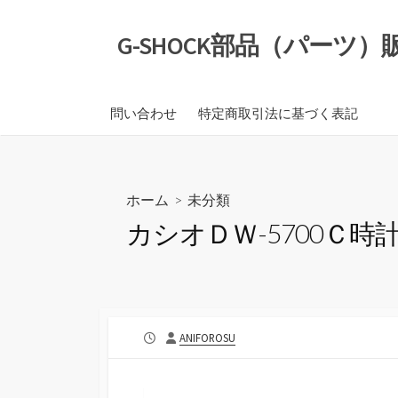
コ
ン
G-SHOCK部品（パーツ
テ
ン
ツ
問い合わせ
特定商取引法に基づく表記
へ
ス
キ
ッ
ホーム
>
未分類
プ
カシオＤＷ-5700Ｃ
公
投
ANIFOROSU
開
稿
日
者