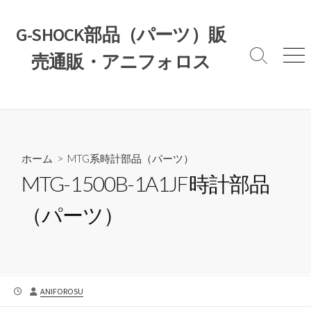
コ
ン
G-SHOCK部品（パーツ）販
テ
売通販・アニフォロス
ン
検
メ
索
ニ
ツ
切
ュ
へ
り
ー
ス
替
え
キ
ッ
ホーム
>
MTG系時計部品（パーツ）
プ
MTG-1500B-1A1JF時計部品
（パーツ）
公
投
ANIFOROSU
開
稿