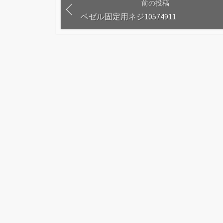
前の投稿
ベゼル固定用ネジ10574911