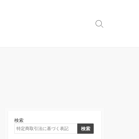
検
索
切
り
替
え
検索
検索