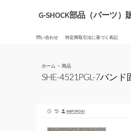
コ
ン
G-SHOCK部品（パーツ
テ
ン
ツ
問い合わせ
特定商取引法に基づく表記
へ
ス
キ
ッ
ホーム
>
商品
プ
SHE-4521PGL-7バンド
公
最
投
ANIFOROSU
開
終
稿
日
更
者
新