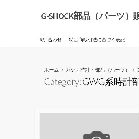
コ
ン
G-SHOCK部品（パーツ
テ
ン
ツ
問い合わせ
特定商取引法に基づく表記
へ
ス
キ
ッ
ホーム
>
カシオ時計・部品（パーツ）
>
プ
Category:
GWG系時計