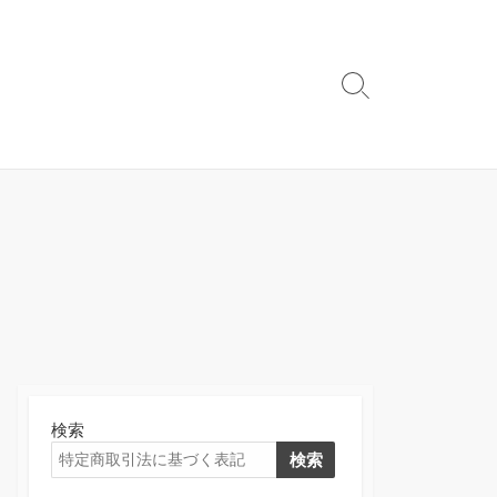
検
索
切
り
替
え
検索
検索