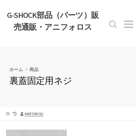
コ
ン
G-SHOCK部品（パーツ）販
テ
売通販・アニフォロス
ン
検
メ
索
ニ
ツ
切
ュ
へ
り
ー
ス
替
え
キ
ッ
ホーム
>
商品
プ
裏蓋固定用ネジ
公
最
投
ANIFOROSU
開
終
稿
日
更
者
新