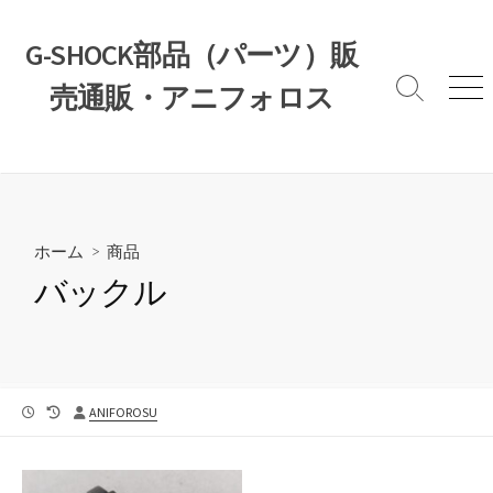
コ
ン
G-SHOCK部品（パーツ）販
テ
売通販・アニフォロス
ン
検
メ
索
ニ
ツ
切
ュ
へ
り
ー
ス
替
え
キ
ッ
ホーム
>
商品
プ
バックル
公
最
投
ANIFOROSU
開
終
稿
日
更
者
新