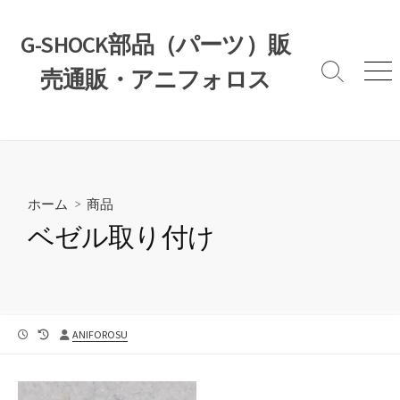
コ
ン
G-SHOCK部品（パーツ）販
テ
売通販・アニフォロス
ン
検
メ
索
ニ
ツ
切
ュ
へ
り
ー
ス
替
え
キ
ッ
ホーム
>
商品
プ
ベゼル取り付け
公
最
投
ANIFOROSU
開
終
稿
日
更
者
新