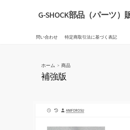
コ
ン
G-SHOCK部品（パーツ
テ
ン
ツ
問い合わせ
特定商取引法に基づく表記
へ
ス
キ
ッ
ホーム
>
商品
プ
補強版
公
最
投
ANIFOROSU
開
終
稿
日
更
者
新