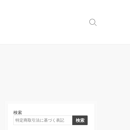
検
索
切
り
替
え
検索
検索